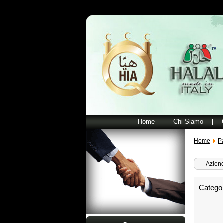
Home
Chi Siamo
Home
P
Aziend
Catego