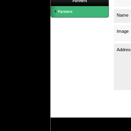
Partners
Partners
Name
Image
Addres