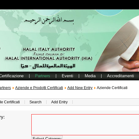
Certificazione
Partners
Eventi
Media
Accreditamenti
artners
Aziende e Prodotti Certificati
Add New Entry
Aziende Certificati
e Certificati
Search
Add Entry
ry:
Select Category