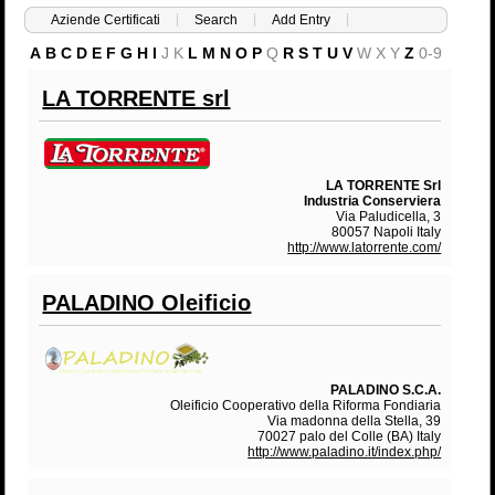
Aziende Certificati
Search
Add Entry
A
B
C
D
E
F
G
H
I
J
K
L
M
N
O
P
Q
R
S
T
U
V
W
X
Y
Z
0-9
LA TORRENTE srl
LA TORRENTE Srl
Industria Conserviera
Via Paludicella, 3
80057 Napoli Italy
http://www.latorrente.com/
PALADINO Oleificio
PALADINO
S.C.A.
Oleificio Cooperativo della Riforma Fondiaria
Via madonna della Stella, 39
70027 palo del Colle (BA) Italy
http://www.paladino.it/index.php/