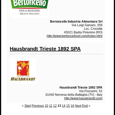
Bertoncello Industria Alimentare Srl
Via Luigi Galvani, 358
Loc. Crocetta
45021 Badia Polesine (RO)
http://www.bertoncellosrl.com/index.html
Hausbrandt Trieste 1892 SPA
Hausbrandt Trieste 1892 SPA
Via Foscarini, 52
31040 Nervesa della Battaglia (TV) - Italy
http://www.hausbrandt.com/
«
Start
Previous
10
11
12
13
14
15
16
Next
End
»