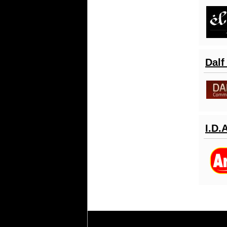
Dalf
I.D.