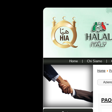
Home
Chi Siamo
Home
P
Aziend
PAO