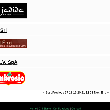
 Srl
A.V. SpA
«
Start
Previous
17
18
19
20
21
22
23
Next
End
»
Home
|
Chi Siamo
|
Certificazione
|
Contatti