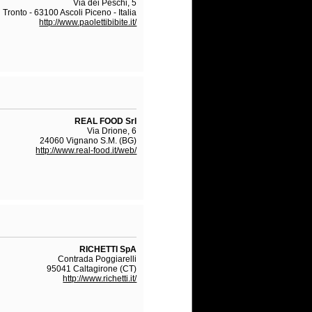
Via dei Peschi, 5
Tronto - 63100 Ascoli Piceno - Italia
http://www.paolettibibite.it/
REAL FOOD Srl
Via Drione, 6
24060 Vignano S.M. (BG)
http://www.real-food.it/web/
RICHETTI SpA
Contrada Poggiarelli
95041 Caltagirone (CT)
http://www.richetti.it/