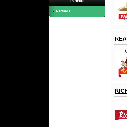
Partners
Partners
REA
RIC