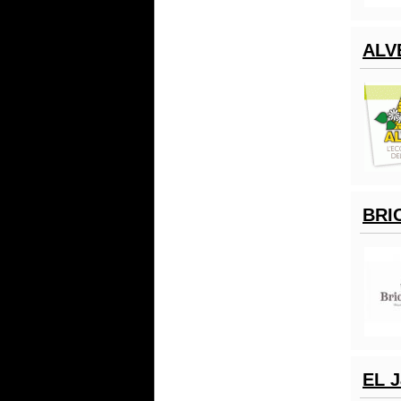
ALV
BRI
EL J