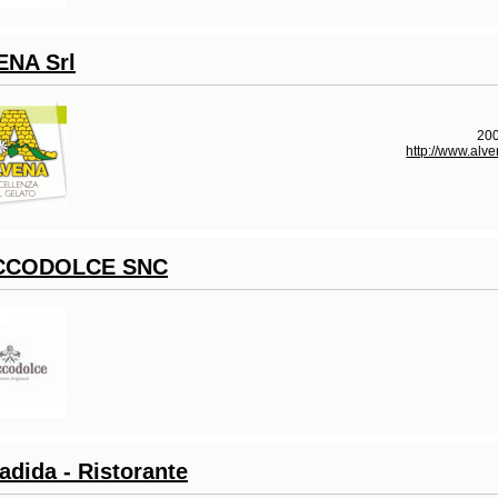
ENA Srl
200
http://www.alv
CCODOLCE SNC
adida - Ristorante