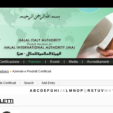
Certificazione
Partners
Eventi
Media
Accreditamenti
artners
Aziende e Prodotti Certificati
e Certificati
Search
Add Entry
A
B
C
D
E
F
G
H
I
J
K
L
M
N
O
P
Q
R
S
T
U
V
W
X
LETTI