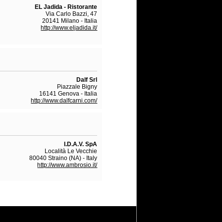
EL Jadida - Ristorante
Via Carlo Bazzi, 47
20141 Milano - Italia
http://www.eljadida.it/
Dalf Srl
Piazzale Bigny
16141 Genova - Italia
http://www.dalfcarni.com/
I.D.A.V. SpA
Località Le Vecchie
80040 Straino (NA) - Italy
http://www.ambrosio.it/