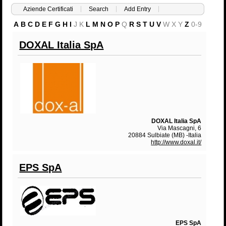
Aziende Certificati
Search
Add Entry
A
B
C
D
E
F
G
H
I
J
K
L
M
N
O
P
Q
R
S
T
U
V
W
X
Y
Z
0-9
DOXAL Italia SpA
DOXAL Italia SpA
Via Mascagni, 6
20884 Sulbiate (MB) -Italia
http://www.doxal.it/
EPS SpA
EPS SpA