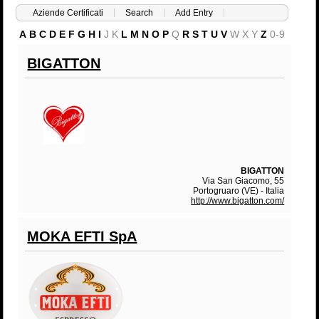
Aziende Certificati
Search
Add Entry
A
B
C
D
E
F
G
H
I
J
K
L
M
N
O
P
Q
R
S
T
U
V
W
X
Y
Z
0-9
BIGATTON
BIGATTON
Via San Giacomo, 55
Portogruaro (VE) - Italia
http://www.bigatton.com/
MOKA EFTI SpA