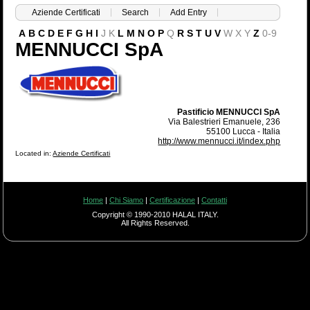
Aziende Certificati
Search
Add Entry
A
B
C
D
E
F
G
H
I
J
K
L
M
N
O
P
Q
R
S
T
U
V
W
X
Y
Z
0-9
MENNUCCI SpA
Pastificio MENNUCCI SpA
Via Balestrieri Emanuele, 236
55100 Lucca - Italia
http://www.mennucci.it/index.php
Located in:
Aziende Certificati
Home
|
Chi Siamo
|
Certificazione
|
Contatti
Copyright © 1990-2010 HALAL ITALY.
All Rights Reserved.