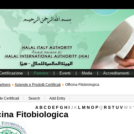
Certificazione
Partners
Eventi
Media
Accreditamenti
artners
Aziende e Prodotti Certificati
Officina Fitobiologica
e Certificati
Search
Add Entry
A
B
C
D
E
F
G
H
I
J
K
L
M
N
O
P
Q
R
S
T
U
V
W
X
cina Fitobiologica