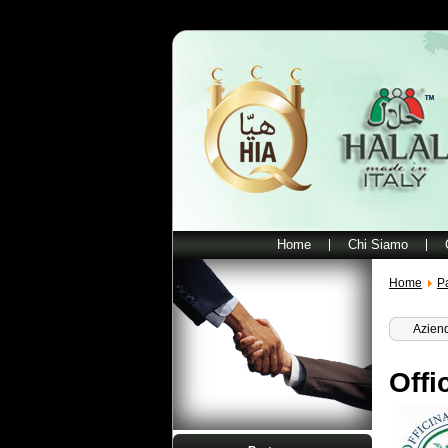
Home
Chi Siamo
Home
P
Aziend
Offi