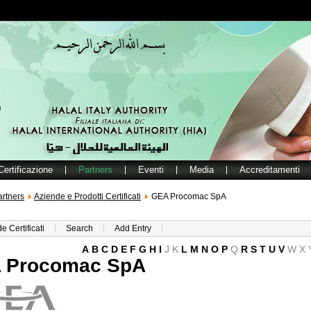
Certificazione
Partners
Eventi
Media
Accreditamenti
artners
Aziende e Prodotti Certificati
GEA Procomac SpA
e Certificati
Search
Add Entry
A
B
C
D
E
F
G
H
I
J
K
L
M
N
O
P
Q
R
S
T
U
V
W
X
 Procomac SpA