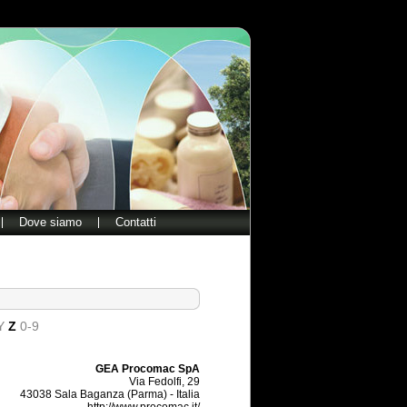
Dove siamo
Contatti
Y
Z
0-9
GEA Procomac SpA
Via Fedolfi, 29
43038 Sala Baganza (Parma) - Italia