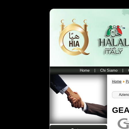
Home
Chi Siamo
Home
P
Aziend
GEA