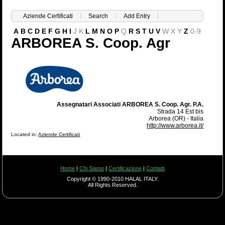
Aziende Certificati
Search
Add Entry
A
B
C
D
E
F
G
H
I
J
K
L
M
N
O
P
Q
R
S
T
U
V
W
X
Y
Z
0-9
ARBOREA S. Coop. Agr
Assegnatari Associati ARBOREA S. Coop. Agr. P.A.
Strada 14 Est bis
Arborea (OR) - Italia
http://www.arborea.it/
Located in:
Aziende Certificati
Home
|
Chi Siamo
|
Certificazione
|
Contatti
Copyright © 1990-2010 HALAL ITALY.
All Rights Reserved.