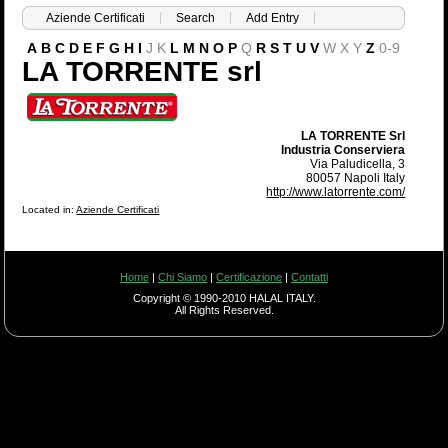
Aziende Certificati
Search
Add Entry
A
B
C
D
E
F
G
H
I
J
K
L
M
N
O
P
Q
R
S
T
U
V
W
X
Y
Z
0-9
LA TORRENTE srl
LA TORRENTE Srl
Industria Conserviera
Via Paludicella, 3
80057 Napoli Italy
http://www.latorrente.com/
Located in:
Aziende Certificati
Home
|
Chi Siamo
|
Certificazione
|
Contatti
Copyright © 1990-2010 HALAL ITALY.
All Rights Reserved.