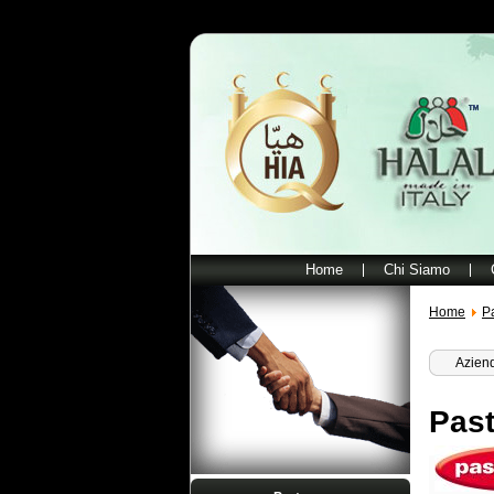
Home
Chi Siamo
Home
P
Aziend
Pas