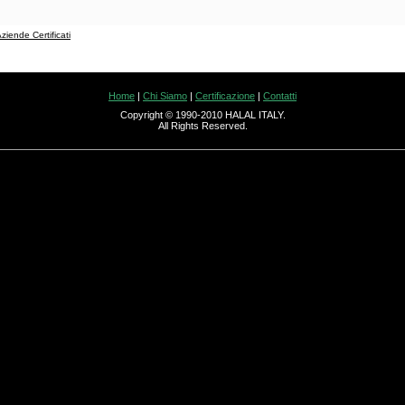
ziende Certificati
Home
|
Chi Siamo
|
Certificazione
|
Contatti
Copyright © 1990-2010 HALAL ITALY.
All Rights Reserved.