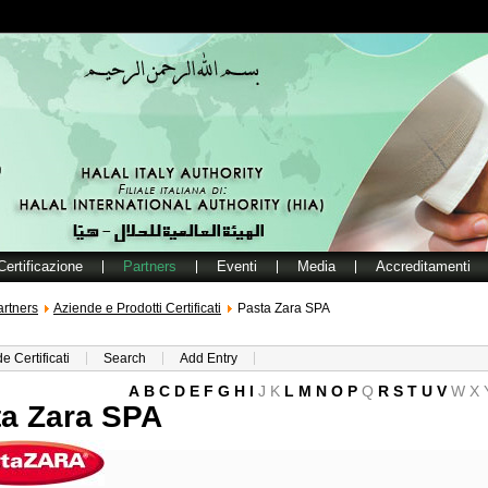
Certificazione
Partners
Eventi
Media
Accreditamenti
artners
Aziende e Prodotti Certificati
Pasta Zara SPA
e Certificati
Search
Add Entry
A
B
C
D
E
F
G
H
I
J
K
L
M
N
O
P
Q
R
S
T
U
V
W
X
ta Zara SPA