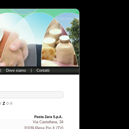
Dove siamo
Contatti
Y
Z
0-9
Pasta Zara S.p.A.
Via Castellana, 34
31039
Riese Pio X
(TV)