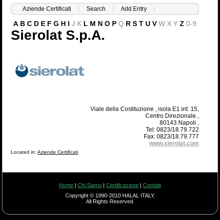
Aziende Certificati
Search
Add Entry
A
B
C
D
E
F
G
H
I
J
K
L
M
N
O
P
Q
R
S
T
U
V
W
X
Y
Z
0-9
Sierolat S.p.A.
Viale della Costituzione , isola E1 int. 15,
Centro Direzionale ,
80143 Napoli ,
Tel: 0823/18.79.722
Fax: 0823/18.79.777
www.sierolat.com
Located in:
Aziende Certificati
Home
|
Chi Siamo
|
Certificazione
|
Contatti
Copyright © 1990-2010 HALAL ITALY.
All Rights Reserved.