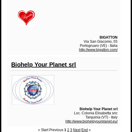
BIGATTON
Via San Giacomo, 55
Portogruaro (VE) - Italia
http://www.bigatton.com/
Biohelp Your Planet srl
Biohelp Your Planet srl
Loc. Colonia Elisabetta snc
Tarquinia (VT) - Italy
http://www.biohelpyourplanet.eu/
«
Start
Previous
1
2
3
Next
End
»