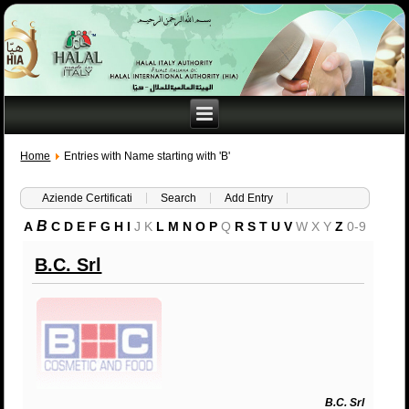
Home
Entries with Name starting with 'B'
Aziende Certificati
Search
Add Entry
B
A
C
D
E
F
G
H
I
J
K
L
M
N
O
P
Q
R
S
T
U
V
W
X
Y
Z
0-9
B.C. Srl
B.C. Srl