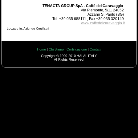
TENACTA GROUP SpA - Caffè del Caravaggio
Via Piemonte, 5/11 24052
Azzano S. Paolo (BG)
Tel. +39 035 688111 ; Fax +39 035 320149
www.caffedelcaravaggio.it
Located in:
Aziende Certificati
Home
|
Chi Siamo
|
Certificazione
|
Contatti
Copyright © 1990-2010 HALAL ITALY.
All Rights Reserved.