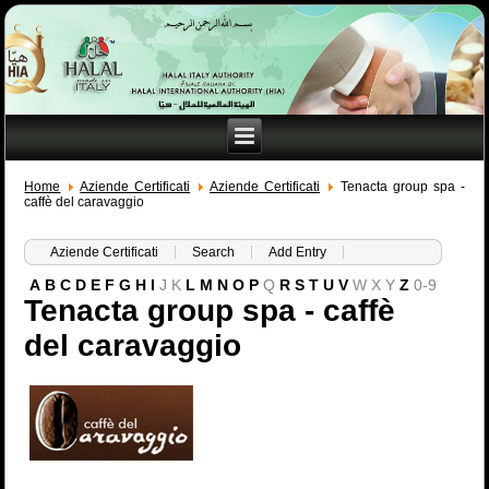
Home
Aziende Certificati
Aziende Certificati
Tenacta group spa -
caffè del caravaggio
Aziende Certificati
Search
Add Entry
A
B
C
D
E
F
G
H
I
J
K
L
M
N
O
P
Q
R
S
T
U
V
W
X
Y
Z
0-9
Tenacta group spa - caffè
del caravaggio