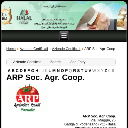
Home
Aziende Certificati
Aziende Certificati
ARP Soc. Agr. Coop.
Aziende Certificati
Search
Add Entry
A
B
C
D
E
F
G
H
I
J
K
L
M
N
O
P
Q
R
S
T
U
V
W
X
Y
Z
0-9
ARP Soc. Agr. Coop.
ARP Soc.
Agr.
Coop.
Via I Maggio, 25
Gariga di Podenzano (PC) - Italia