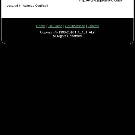
http://www.arptomato.com/
Located in:
Aziende Certificati
Home
|
Chi Siamo
|
Certificazione
|
Contatti
Copyright © 1990-2010 HALAL ITALY.
All Rights Reserved.