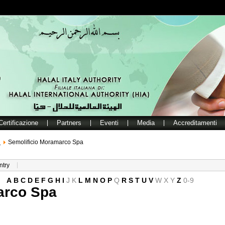
Certificazione
Partners
Eventi
Media
Accreditamenti
i
Semolificio Moramarco Spa
ntry
A
B
C
D
E
F
G
H
I
J
K
L
M
N
O
P
Q
R
S
T
U
V
W
X
Y
Z
0-9
arco Spa