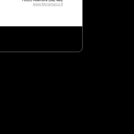
70022 Altamura (Ba) Italy
www.Moramarco.It