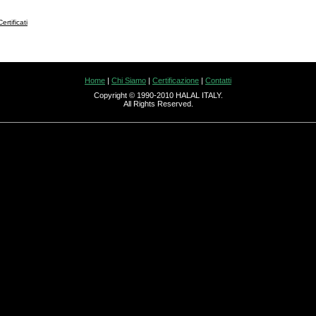
rtificati
Home
|
Chi Siamo
|
Certificazione
|
Contatti
Copyright © 1990-2010 HALAL ITALY.
All Rights Reserved.